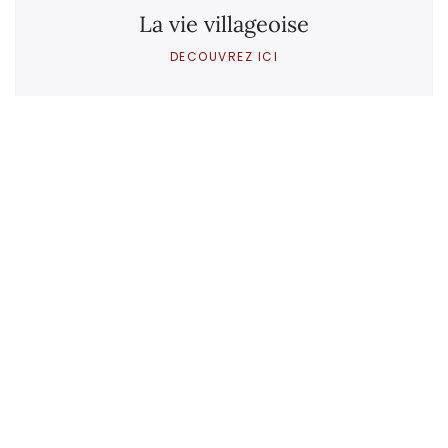
La vie villageoise
DECOUVREZ ICI
Des activités pour toutes les saisons et tous les
goûts
Manifestations 2024