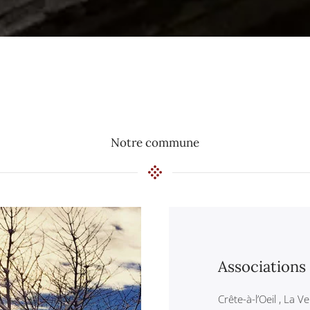
Notre commune
Associations
Crête-à-l’Oeil , La V