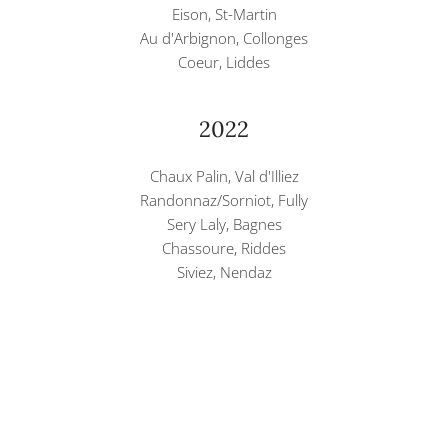
Eison, St-Martin
Au d'Arbignon, Collonges
Coeur, Liddes
2022
Chaux Palin, Val d'Illiez
Randonnaz/Sorniot, Fully
Sery Laly, Bagnes
Chassoure, Riddes
Siviez, Nendaz
Colombyre, Crans-Montana
Novelett, Evolène
Chandolin, Anniviers
Cornesti, Cluj-Roumanie
2019