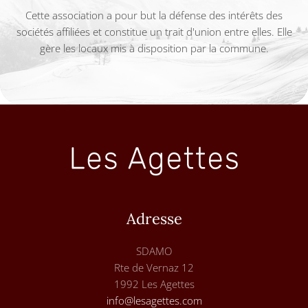
Cette association a pour but la défense des intérêts des
sociétés affiliées et constitue un trait d'union entre elles. Elle
gère les locaux mis à disposition par la commune.
Adresse
SDAMO
Rte de Vernaz 12
1992 Les Agettes
info@lesagettes.com