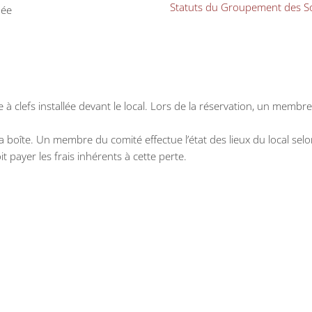
Statuts du Groupement des So
née
e
e à clefs installée devant le local. Lors de la réservation, un me
la boîte. Un membre du comité effectue l’état des lieux du local selo
oit payer les frais inhérents à cette perte.