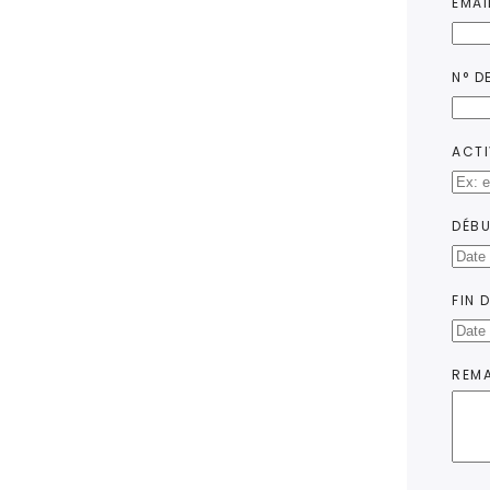
EMAI
N° DE
ACTI
DÉBU
FIN 
REM