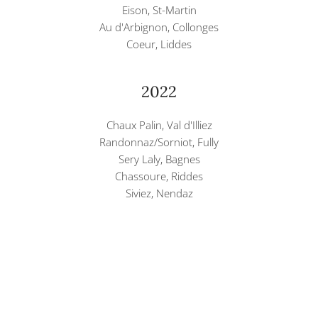
Eison, St-Martin
Au d'Arbignon, Collonges
Coeur, Liddes
2022
Chaux Palin, Val d'Illiez
Randonnaz/Sorniot, Fully
Sery Laly, Bagnes
Chassoure, Riddes
Siviez, Nendaz
Colombyre, Crans-Montana
Novelett, Evolène
Chandolin, Anniviers
Cornesti, Cluj-Roumanie
2019